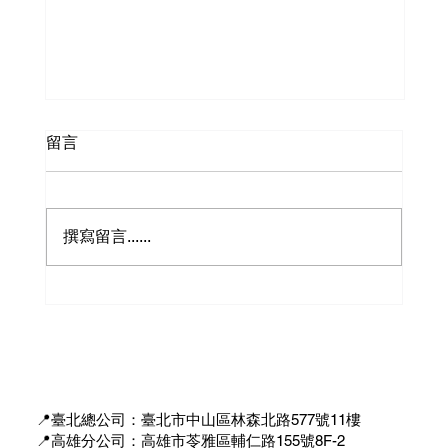
留言
撰寫留言......
✨【員工旅遊 · 釜山五日大冒險】✨
📍臺北總公司：臺北市中山區林森北路577號11樓
📍高雄分公司：高雄市苓雅區輔仁路155號8F-2