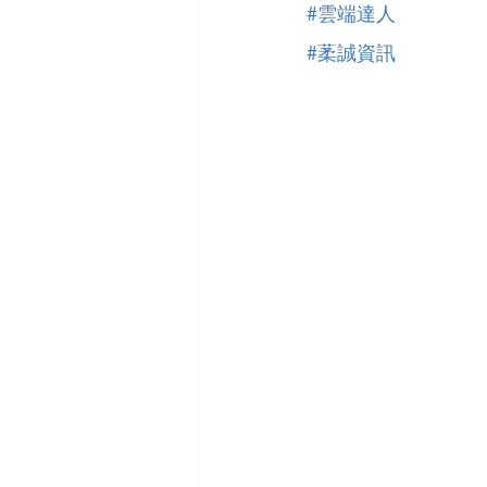
#雲端達人
#葇誠資訊