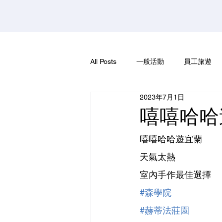
All Posts
一般活動
員工旅遊
2023年7月1日
嘻嘻哈哈
嘻嘻哈哈遊宜蘭
天氣太熱
室內手作最佳選擇
#森學院
#赫蒂法莊園