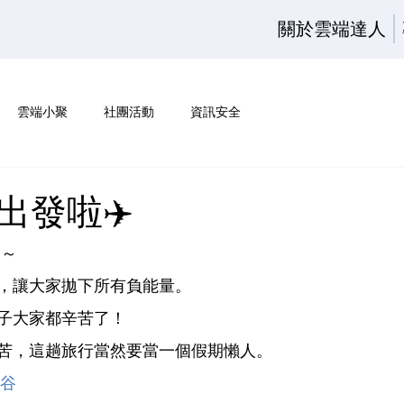
關於雲端達人
雲端小聚
社團活動
資訊安全
出發啦✈️
～～
，讓大家拋下所有負能量。
子大家都辛苦了！
苦，這趟旅行當然要當一個假期懶人。
曼谷