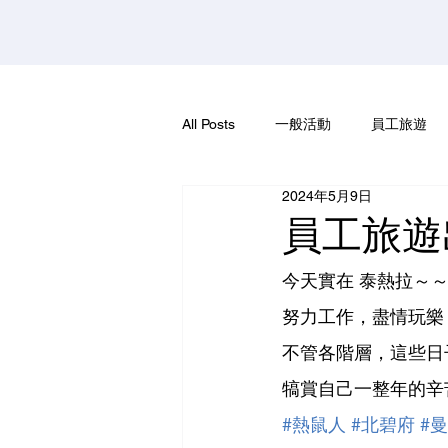
All Posts
一般活動
員工旅遊
2024年5月9日
員工旅遊
今天實在 泰熱拉～
努力工作，盡情玩樂
不管各階層，這些日
犒賞自己一整年的辛
#熱鼠人
#北碧府
#