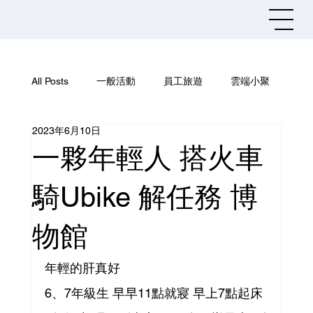
All Posts
一般活動
員工旅遊
雲端小聚
2023年6月10日
社團活動
資訊安全
一夥年輕人 搭火車
騎Ubike 解任務 博
物館
年輕的肝真好 
6、7年級生 早早11點就寢 早上7點起床