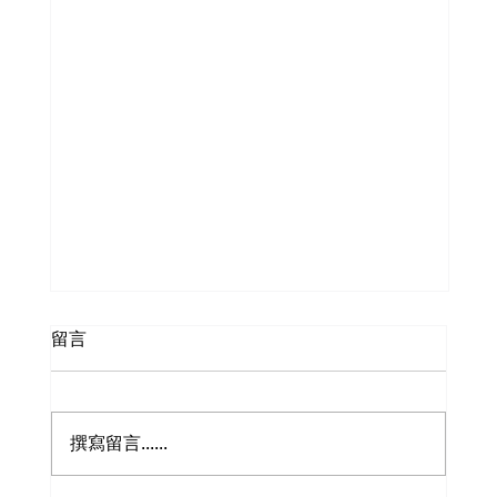
留言
撰寫留言......
員工旅遊出發啦✈️