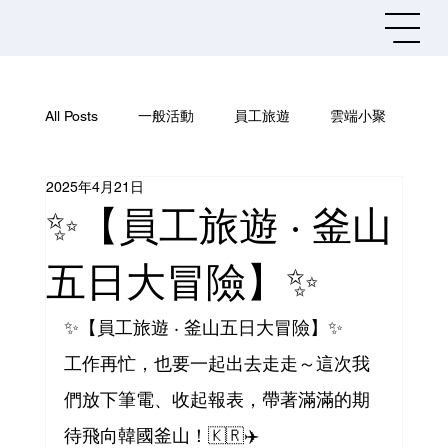
All Posts
一般活動
員工旅遊
雲端小聚
2025年4月21日
社團活動
資訊安全
✨【員工旅遊 · 釜山
五日大冒險】✨
✨【員工旅遊 · 釜山五日大冒險】✨
工作再忙，也要一起出去走走～這次我
們放下筆電、收起報表，帶著滿滿的期
待飛向韓國釜山！🇰🇷✈️